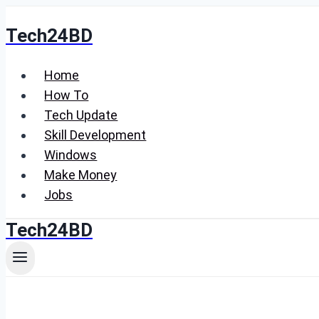
Skip
Tech24BD
to
content
Home
How To
Tech Update
Skill Development
Windows
Make Money
Jobs
Tech24BD