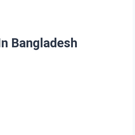
In Bangladesh